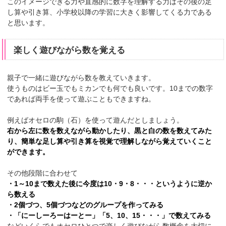
このイメージできる力や直感的に数字を理解する力はその後の足
し算や引き算、小学校以降の学習に大きく影響してくる力である
と思います。
楽しく遊びながら数を覚える
親子で一緒に遊びながら数を教えていきます。
使うものはビー玉でもミカンでも何でも良いです。10までの数字
であれば両手を使って遊ぶこともできますね。
例えばオセロの駒（石）を使って遊んだとしましょう。
右から左に数を数えながら動かしたり、黒と白の数を数えてみた
り、簡単な足し算や引き算を視覚で理解しながら覚えていくこと
ができます。
その他段階に合わせて
・1～10まで数えた後に今度は10・9・8・・・というように逆か
ら数える
・2個づつ、5個づつなどのグループを作ってみる
・「にーしーろーはーとー」「5、10、15・・・」で数えてみる