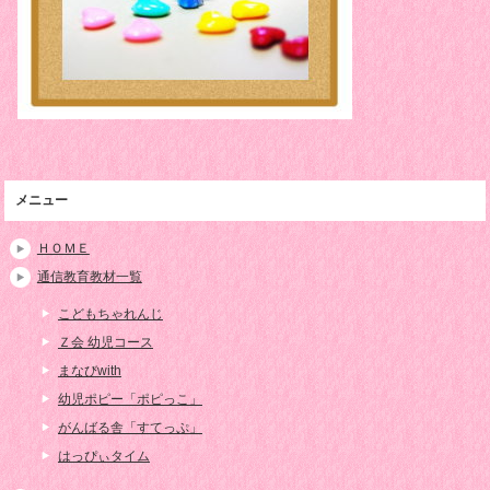
メニュー
ＨＯＭＥ
通信教育教材一覧
こどもちゃれんじ
Ｚ会 幼児コース
まなびwith
幼児ポピー「ポピっこ」
がんばる舎「すてっぷ」
はっぴぃタイム