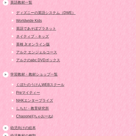
英語教材一覧
ディズニーの英語システム（DWE）
Worldwide Kids
英語であそぼプラネット
ネイティブ・キッズ
英検 Jr.オンライン版
アルク エンジェルコース
アルクのabc DVDボックス
学習教材・教材ショップ一覧
くぼたのうけんWEBスクール
Preマイティー
NHKエンタープライズ
しちだ・教育研究所
Chaoone!(ちゃおーね)
幼児向けの絵本
幼児教材の種類