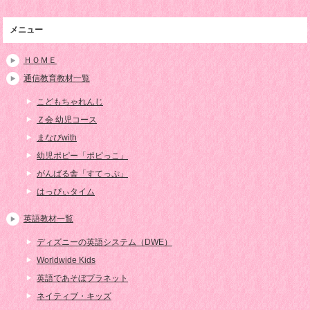
メニュー
ＨＯＭＥ
通信教育教材一覧
こどもちゃれんじ
Ｚ会 幼児コース
まなびwith
幼児ポピー「ポピっこ」
がんばる舎「すてっぷ」
はっぴぃタイム
英語教材一覧
ディズニーの英語システム（DWE）
Worldwide Kids
英語であそぼプラネット
ネイティブ・キッズ