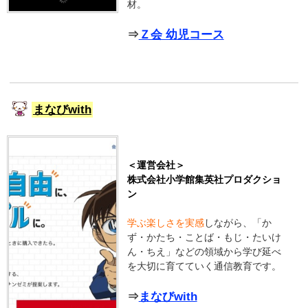
材。
⇒
Ｚ会 幼児コース
まなびwith
＜運営会社＞
株式会社小学館集英社プロダクショ
ン
学ぶ楽しさを実感
しながら、「か
ず・かたち・ことば・もじ・たいけ
ん・ちえ」などの領域から学び延べ
を大切に育てていく通信教育です。
⇒
まなびwith