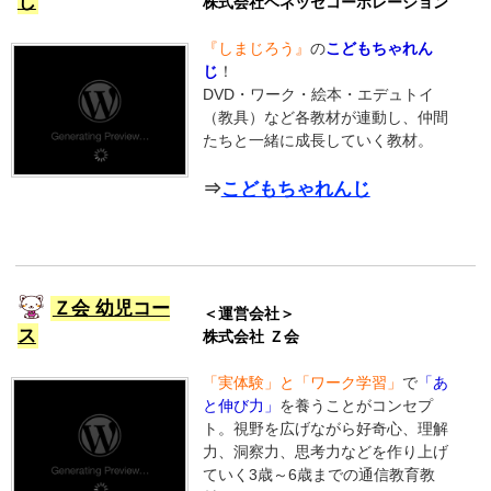
じ
株式会社ベネッセコーポレーション
『しまじろう』
の
こどもちゃれん
じ
！
DVD・ワーク・絵本・エデュトイ
（教具）など各教材が連動し、仲間
たちと一緒に成長していく教材。
⇒
こどもちゃれんじ
Ｚ会 幼児コー
＜運営会社＞
ス
株式会社 Ｚ会
「実体験」と「ワーク学習」
で
「あ
と伸び力」
を養うことがコンセプ
ト。視野を広げながら好奇心、理解
力、洞察力、思考力などを作り上げ
ていく3歳～6歳までの通信教育教