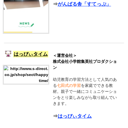
⇒
がんばる舎「すてっぷ」
はっぴぃタイム
＜運営会社＞
株式会社小学館集英社プロダクショ
ン
幼児教育の学習方法として人気のあ
る
七田式の学習
を家庭でできる教
材。親子で一緒にコミュニケーショ
ンをとり楽しみながら取り組んでい
きます。
⇒
はっぴぃタイム