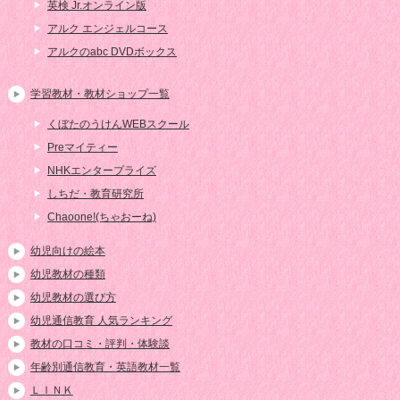
英検 Jr.オンライン版
アルク エンジェルコース
アルクのabc DVDボックス
学習教材・教材ショップ一覧
くぼたのうけんWEBスクール
Preマイティー
NHKエンタープライズ
しちだ・教育研究所
Chaoone!(ちゃおーね)
幼児向けの絵本
幼児教材の種類
幼児教材の選び方
幼児通信教育 人気ランキング
教材の口コミ・評判・体験談
年齢別通信教育・英語教材一覧
ＬＩＮＫ