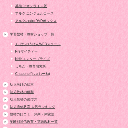
英検 Jr.オンライン版
アルク エンジェルコース
アルクのabc DVDボックス
学習教材・教材ショップ一覧
くぼたのうけんWEBスクール
Preマイティー
NHKエンタープライズ
しちだ・教育研究所
Chaoone!(ちゃおーね)
幼児向けの絵本
幼児教材の種類
幼児教材の選び方
幼児通信教育 人気ランキング
教材の口コミ・評判・体験談
年齢別通信教育・英語教材一覧