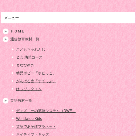
メニュー
ＨＯＭＥ
通信教育教材一覧
こどもちゃれんじ
Ｚ会 幼児コース
まなびwith
幼児ポピー「ポピっこ」
がんばる舎「すてっぷ」
はっぴぃタイム
英語教材一覧
ディズニーの英語システム（DWE）
Worldwide Kids
英語であそぼプラネット
ネイティブ・キッズ