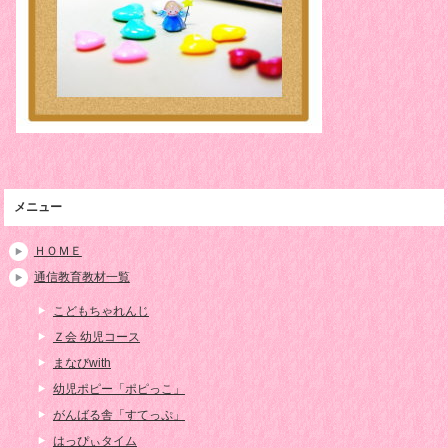
メニュー
ＨＯＭＥ
通信教育教材一覧
こどもちゃれんじ
Ｚ会 幼児コース
まなびwith
幼児ポピー「ポピっこ」
がんばる舎「すてっぷ」
はっぴぃタイム