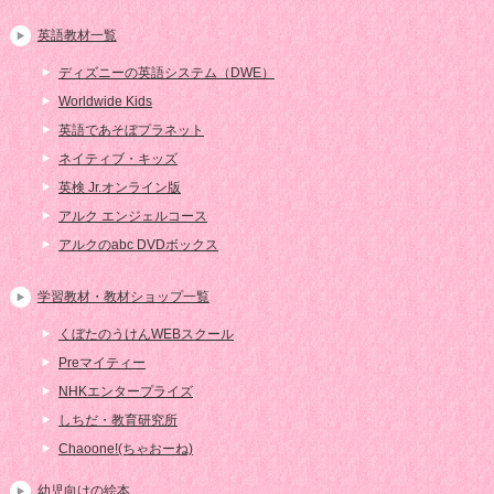
英語教材一覧
ディズニーの英語システム（DWE）
Worldwide Kids
英語であそぼプラネット
ネイティブ・キッズ
英検 Jr.オンライン版
アルク エンジェルコース
アルクのabc DVDボックス
学習教材・教材ショップ一覧
くぼたのうけんWEBスクール
Preマイティー
NHKエンタープライズ
しちだ・教育研究所
Chaoone!(ちゃおーね)
幼児向けの絵本