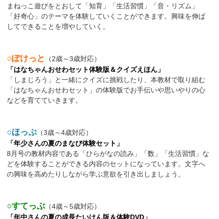
まねっこ遊びをとおして「知育」「生活習慣」「音・リズム」
「好奇心」のテーマを体験していくことができます。興味を伸ば
してできることを増やしていく。
○ぽけっと
（2歳～3歳対応）
「はなちゃんおせわセット体験版＆クイズえほん」
「しまじろう」と一緒にクイズに挑戦したり、本教材で取り組む
「はなちゃんおせわセット」の体験版でお手伝いや思いやりの心
などを育てていきます。
○ほっぷ
（3歳～4歳対応）
「年少さんの夏のまなび体験セット」
8月号の教材内容である「ひらがなの読み」「数」「生活習慣」な
どを体験することができる内容のセットになっています。文字へ
の興味を高めたりしながら学ぶ意欲を引き出しましょう。
○すてっぷ
（4歳～5歳対応）
「年中さんの夏の成長たいけん版＆体験DVD」