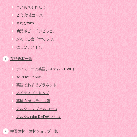
こどもちゃれんじ
Ｚ会 幼児コース
まなびwith
幼児ポピー「ポピっこ」
がんばる舎「すてっぷ」
はっぴぃタイム
英語教材一覧
ディズニーの英語システム（DWE）
Worldwide Kids
英語であそぼプラネット
ネイティブ・キッズ
英検 Jr.オンライン版
アルク エンジェルコース
アルクのabc DVDボックス
学習教材・教材ショップ一覧