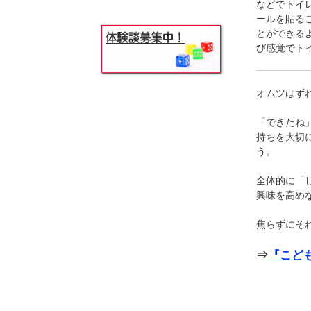
などでトイ
ールを貼る
とができる
び感覚でト
オムツはず
「できたね
持ちを大切
う。
全体的に「
興味を高め
焦らずにそ
⇒
『こど