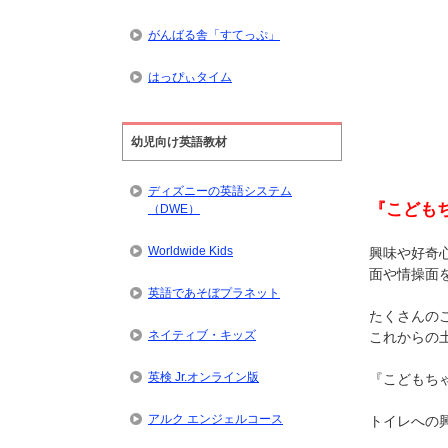
がんばる舎「すてっぷ」
はっぴぃタイム
幼児向け英語教材
ディズニーの英語システム
『こども
（DWE）
Worldwide Kids
興味や好奇
面や情操面
英語であそぼプラネット
たくさんの
ネイティブ・キッズ
これからの
英検 Jr.オンライン版
『こどもち
アルク エンジェルコース
トイレへの