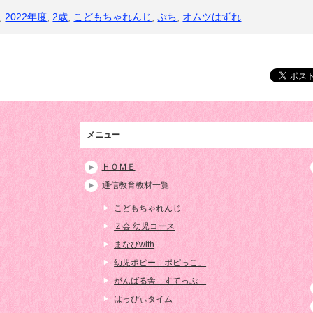
,
2022年度
,
2歳
,
こどもちゃれんじ
,
ぷち
,
オムツはずれ
メニュー
ＨＯＭＥ
通信教育教材一覧
こどもちゃれんじ
Ｚ会 幼児コース
まなびwith
幼児ポピー「ポピっこ」
がんばる舎「すてっぷ」
はっぴぃタイム