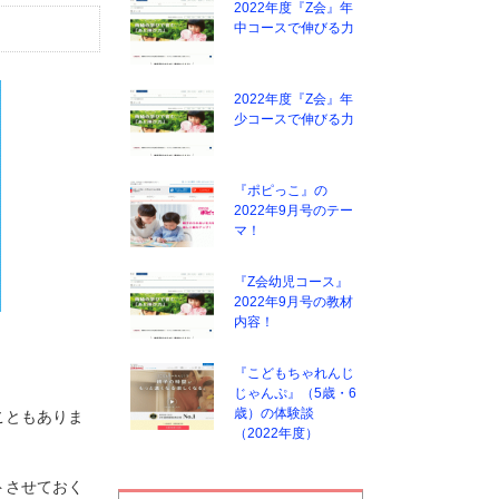
2022年度『Z会』年
中コースで伸びる力
2022年度『Z会』年
少コースで伸びる力
『ポピっこ』の
2022年9月号のテー
マ！
『Z会幼児コース』
2022年9月号の教材
内容！
『こどもちゃれんじ
じゃんぷ』（5歳・6
歳）の体験談
こともありま
（2022年度）
トさせておく