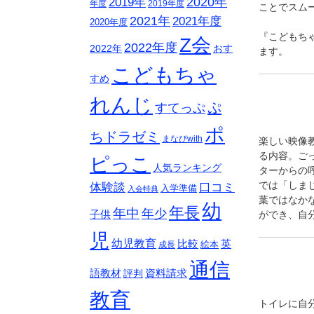
2020年
2019年
年度
2019年度
ことでスム
2021年
2021年度
2020年度
『こどもち
Z会
2022年度
おす
2022年
ます。
こどもちゃ
すめ
れんじ
ぷ
すてっぷ
ポ
ちドラゼミ
まなびwith
楽しい映像
る内容。ご
ピっこ
人気ランキング
ターからの
では「しま
体験談
口コミ
入学準備
入会特典
葉ではなか
幼
年長
年中
年少
子供
ができ、自
児
幼児教育
比較
英
絵本
成長
通信
語教材
資料請求
評判
教育
トイレに自