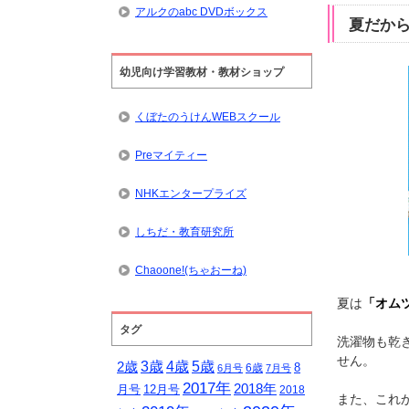
アルクのabc DVDボックス
夏だか
幼児向け学習教材・教材ショップ
くぼたのうけんWEBスクール
Preマイティー
NHKエンタープライズ
しちだ・教育研究所
Chaoone!(ちゃおーね)
夏は
「オム
タグ
洗濯物も乾
せん。
5歳
3歳
4歳
2歳
8
6歳
6月号
7月号
2017年
2018年
月号
12月号
2018
また、これ