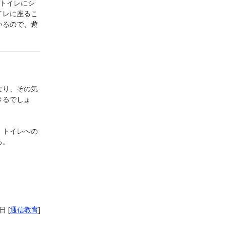
、トイレにシ
イレに座るこ
いるので、遊
なり、その気
きるでしょ
、トイレへの
る。
4日
[
通信教育
]