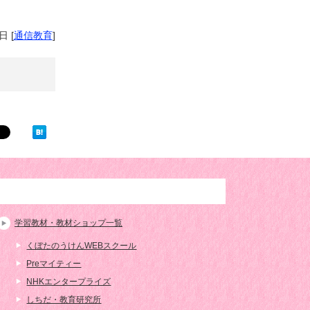
7日
[
通信教育
]
学習教材・教材ショップ一覧
くぼたのうけんWEBスクール
Preマイティー
NHKエンタープライズ
しちだ・教育研究所