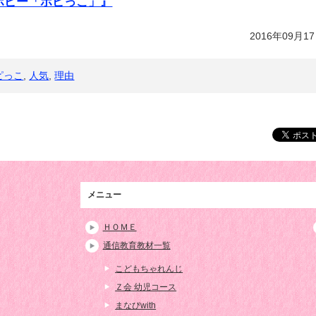
ポピー「ポピっこ」』
2016年09月1
ピっこ
,
人気
,
理由
メニュー
ＨＯＭＥ
通信教育教材一覧
こどもちゃれんじ
Ｚ会 幼児コース
まなびwith