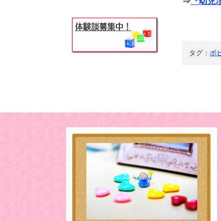
⇒
『幼児
タグ：
ポ