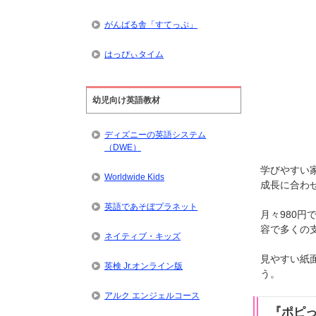
がんばる舎「すてっぷ」
はっぴぃタイム
幼児向け英語教材
ディズニーの英語システム
（DWE）
学びやすい
Worldwide Kids
成長に合わ
英語であそぼプラネット
月々980
容で多くの
ネイティブ・キッズ
見やすい紙
英検 Jr.オンライン版
う。
アルク エンジェルコース
『ポピ