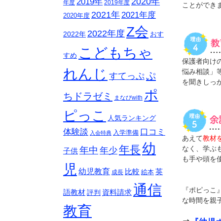
2020年
2019年
年度
2019年度
ことができ
2021年
2021年度
2020年度
Z会
2022年度
おす
2022年
こどもちゃ
すめ
保護者向け
れんじ
悩み相談」
ぷ
すてっぷ
を聞きしっ
ポ
ちドラゼミ
まなびwith
ピっこ
人気ランキング
体験談
口コミ
入学準備
入会特典
あえて
教材
幼
年長
なく、学ぶ
年中
年少
子供
も手や頭を
児
幼児教育
比較
英
絵本
成長
通信
『ポピっこ
語教材
資料請求
評判
な時間を親
教育