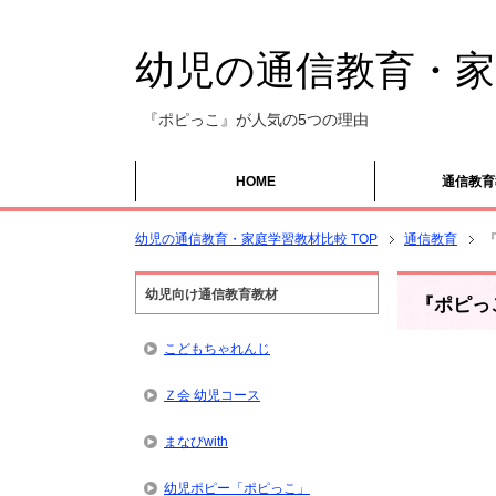
幼児の通信教育・家
『ポピっこ』が人気の5つの理由
HOME
通信教育
幼児の通信教育・家庭学習教材比較 TOP
通信教育
幼児向け通信教育教材
『ポピっ
こどもちゃれんじ
Ｚ会 幼児コース
まなびwith
幼児ポピー「ポピっこ」