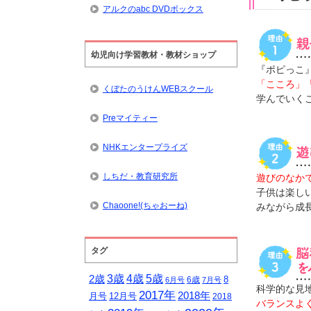
アルクのabc DVDボックス
幼児向け学習教材・教材ショップ
『ポピっこ
「こころ」
くぼたのうけんWEBスクール
学んでいく
Preマイティー
NHKエンタープライズ
しちだ・教育研究所
遊びのなか
子供は楽し
Chaoone!(ちゃおーね)
みながら成
タグ
5歳
3歳
4歳
2歳
8
6歳
6月号
7月号
科学的な見
2017年
2018年
月号
12月号
2018
バランスよ