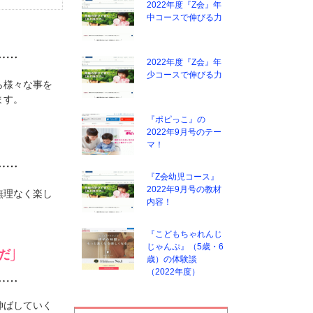
2022年度『Z会』年
中コースで伸びる力
2022年度『Z会』年
少コースで伸びる力
ら様々な事を
ます。
『ポピっこ』の
2022年9月号のテー
マ！
『Z会幼児コース』
2022年9月号の教材
無理なく楽し
内容！
『こどもちゃれんじ
じゃんぷ』（5歳・6
歳）の体験談
（2022年度）
伸ばしていく