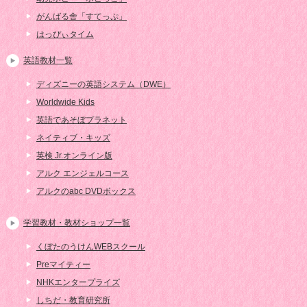
がんばる舎「すてっぷ」
はっぴぃタイム
英語教材一覧
ディズニーの英語システム（DWE）
Worldwide Kids
英語であそぼプラネット
ネイティブ・キッズ
英検 Jr.オンライン版
アルク エンジェルコース
アルクのabc DVDボックス
学習教材・教材ショップ一覧
くぼたのうけんWEBスクール
Preマイティー
NHKエンタープライズ
しちだ・教育研究所