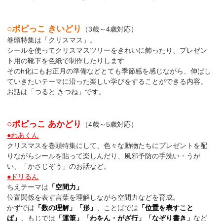
○ポピっこ きいどり
（3歳～4歳対応）
巻頭特集は「クリスマス」。
シールを使ってクリスマスツリーをきれいに飾ったり、プレゼン
ト用の靴下を色紙で制作したりします
そのh化にもお正月の準備などとても季節感を感じながら、伸ばし
ていきたいテーマに沿った楽しい学びをすることができる内容。
お話は「つると きつね」です。
○ポピっこ あかどり
（4歳～5歳対応）
●わあくん
クリスマスを巻頭特集にして、色々な動物たちにプレゼントを配
りながらシールを貼って楽しんだり、風邪予防の手洗い・うが
い、「かさじぞう」のお話など。
●ドリるん
ちえテーマは
「空間力」
位置関係を表す言葉を理解しながら空間力などを育成。
かずでは
「数の理解」「形」
、ことばでは
「位置を表すこと
ば」
、もじでは
「運筆」「わをん・がざ行」「なぞり書き」
など