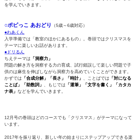
を学んでいきます。
○ポピっこ あおどり
（5歳～6歳対応）
●わあくん
入学準備では「教室のほかにあるもの」。巻頭ではクリスマスを
テーマに楽しいお話があります。
●ドリるん
ちえテーマは
「洞察力」
問題の解き方を洞察する力の育成、試行錯誤して楽しい問題で子
供のは麻生を伸ばしながら洞察力を高めていくことができます。
かずでは
「合成分解」「長さ」「時計」
、ことばでは
「対になる
ことば」「助数詞」
、もじでは
「運筆」「文字を書く」「カタカ
ナ表」
などを学んでいきます。
12月号の巻頭はどのコースでも「クリスマス」がテーマになって
います。
2017年を振り返り、新しい年の始まりにステップアップできる楽