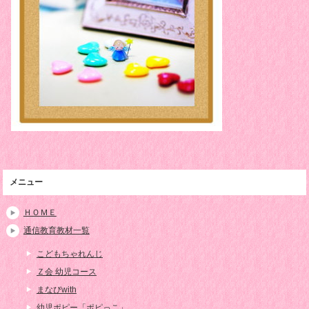
メニュー
ＨＯＭＥ
通信教育教材一覧
こどもちゃれんじ
Ｚ会 幼児コース
まなびwith
幼児ポピー「ポピっこ」