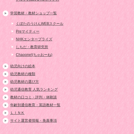
学習教材・教材ショップ一覧
くぼたのうけんWEBスクール
Preマイティー
NHKエンタープライズ
しちだ・教育研究所
Chaoone!(ちゃおーね)
幼児向けの絵本
幼児教材の種類
幼児教材の選び方
幼児通信教育 人気ランキング
教材の口コミ・評判・体験談
年齢別通信教育・英語教材一覧
ＬＩＮＫ
サイト運営者情報・免責事項