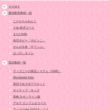
ＨＯＭＥ
通信教育教材一覧
こどもちゃれんじ
Ｚ会 幼児コース
まなびwith
幼児ポピー「ポピっこ」
がんばる舎「すてっぷ」
はっぴぃタイム
英語教材一覧
ディズニーの英語システム（DWE）
Worldwide Kids
英語であそぼプラネット
ネイティブ・キッズ
英検 Jr.オンライン版
アルク エンジェルコース
アルクのabc DVDボックス