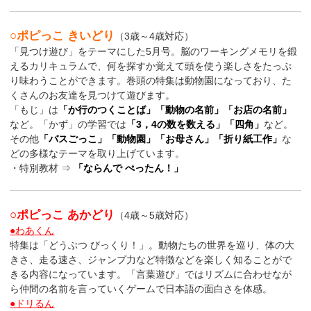
○ポピっこ きいどり
（3歳～4歳対応）
「見つけ遊び」をテーマにした5月号。脳のワーキングメモリを鍛
えるカリキュラムで、何を探すか覚えて頭を使う楽しさをたっぷ
り味わうことができます。巻頭の特集は動物園になっており、た
くさんのお友達を見つけて遊びます。
「もじ」は
「か行のつくことば」「動物の名前」「お店の名前」
など。「かず」の学習では
「3，4の数を数える」「四角」
など。
その他
「バスごっこ」「動物園」「お母さん」「折り紙工作」
な
どの多様なテーマを取り上げています。
・特別教材 ⇒
「ならんで ぺったん！」
○ポピっこ あかどり
（4歳～5歳対応）
●わあくん
特集は「どうぶつ びっくり！」。動物たちの世界を巡り、体の大
きさ、走る速さ、ジャンプ力など特徴などを楽しく知ることがで
きる内容になっています。「言葉遊び」ではリズムに合わせなが
ら仲間の名前を言っていくゲームで日本語の面白さを体感。
●ドリるん