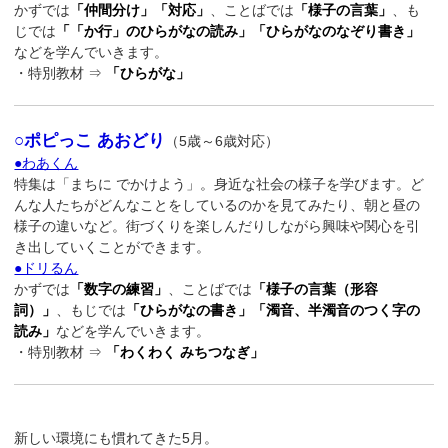
かずでは
「仲間分け」「対応」
、ことばでは
「様子の言葉」
、も
じでは
「「か行」のひらがなの読み」「ひらがなのなぞり書き」
などを学んでいきます。
・特別教材 ⇒
「ひらがな」
○ポピっこ あおどり
（5歳～6歳対応）
●わあくん
特集は「まちに でかけよう」。身近な社会の様子を学びます。ど
んな人たちがどんなことをしているのかを見てみたり、朝と昼の
様子の違いなど。街づくりを楽しんだりしながら興味や関心を引
き出していくことができます。
●ドリるん
かずでは
「数字の練習」
、ことばでは
「様子の言葉（形容
詞）」
、もじでは
「ひらがなの書き」「濁音、半濁音のつく字の
読み」
などを学んでいきます。
・特別教材 ⇒
「わくわく みちつなぎ」
新しい環境にも慣れてきた5月。