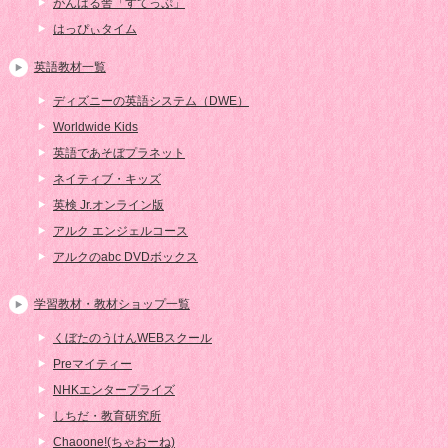
がんばる舎「すてっぷ」
はっぴぃタイム
英語教材一覧
ディズニーの英語システム（DWE）
Worldwide Kids
英語であそぼプラネット
ネイティブ・キッズ
英検 Jr.オンライン版
アルク エンジェルコース
アルクのabc DVDボックス
学習教材・教材ショップ一覧
くぼたのうけんWEBスクール
Preマイティー
NHKエンタープライズ
しちだ・教育研究所
Chaoone!(ちゃおーね)