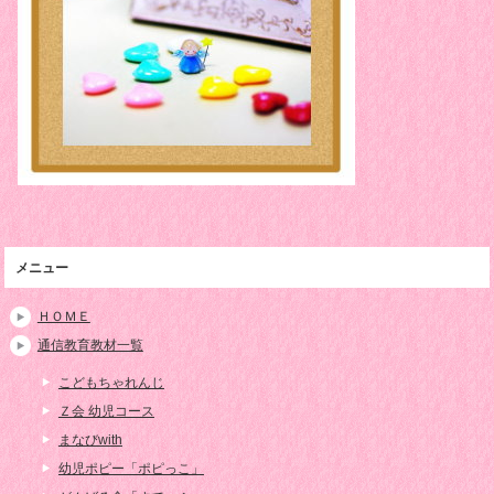
メニュー
ＨＯＭＥ
通信教育教材一覧
こどもちゃれんじ
Ｚ会 幼児コース
まなびwith
幼児ポピー「ポピっこ」