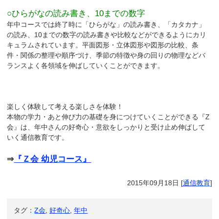
○ひらがなの読み書き、10までの数字
年中コースでは終了時に「ひらがな」の読み書き、「カタカナ」
の読み、10までの数字の読み書きや比較などができるようにカリ
キュラムされています。平面図形・立体図形や図形の比較、条
件・関係の整理や順序づけ、季節の特徴や身の回りの物理などバ
ランスよく各領域を伸ばしていくことができます。
楽しく体験して考える楽しさを体験！
本物の学力・あと伸び力の基礎を身につけていくことができる『Z
会』は、年中さんの好奇心・意欲をしっかりと受け止め伸ばして
いく通信教育です。
⇒
『Ｚ会 幼児コース』
2015年09月18日
[
通信教育
]
タグ：
Z会
,
好奇心
,
年中