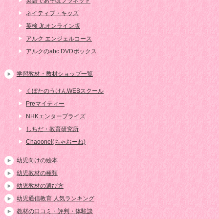
英語であそぼプラネット
ネイティブ・キッズ
英検 Jr.オンライン版
アルク エンジェルコース
アルクのabc DVDボックス
学習教材・教材ショップ一覧
くぼたのうけんWEBスクール
Preマイティー
NHKエンタープライズ
しちだ・教育研究所
Chaoone!(ちゃおーね)
幼児向けの絵本
幼児教材の種類
幼児教材の選び方
幼児通信教育 人気ランキング
教材の口コミ・評判・体験談