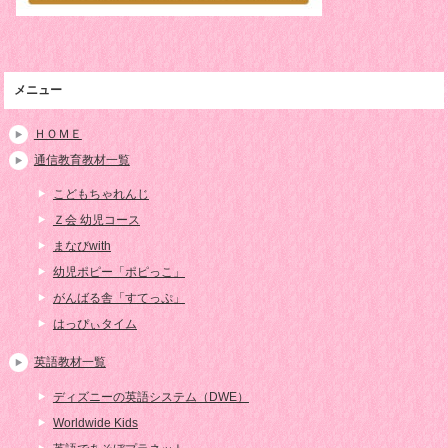
メニュー
ＨＯＭＥ
通信教育教材一覧
こどもちゃれんじ
Ｚ会 幼児コース
まなびwith
幼児ポピー「ポピっこ」
がんばる舎「すてっぷ」
はっぴぃタイム
英語教材一覧
ディズニーの英語システム（DWE）
Worldwide Kids