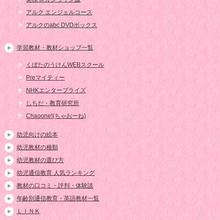
アルク エンジェルコース
アルクのabc DVDボックス
学習教材・教材ショップ一覧
くぼたのうけんWEBスクール
Preマイティー
NHKエンタープライズ
しちだ・教育研究所
Chaoone!(ちゃおーね)
幼児向けの絵本
幼児教材の種類
幼児教材の選び方
幼児通信教育 人気ランキング
教材の口コミ・評判・体験談
年齢別通信教育・英語教材一覧
ＬＩＮＫ