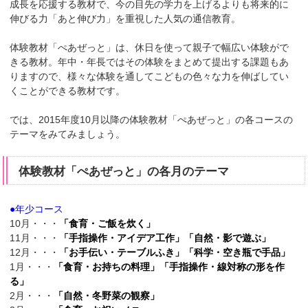
成長を応援する教材で、今の目先の学力を上げるよりも将来的に
伸びる力「あと伸び力」を重視した人気の通信教育。
体験教材「ぺあぜっと」は、休日を使って親子で幅広い体験がで
きる教材。年中・年長ではその体験をまとめて提出する課題もあ
りますので、様々な体験を通してこどもの色々な力を伸ばしてい
くことができる教材です。
では、2015年度10月以降の体験教材「ぺあぜっと」の各コースの
テーマをみてみましょう。
体験教材「ぺあぜっと」の各月のテーマ
●年少コース
10月・・・
「食育・ご飯を炊く」
11月・・・
「手指操作・アイデア工作」「自然・影で遊ぶ」
12月・・・
「お手伝い・テーブルふき」「科学・空き瓶で手品」
1月・・・
「食育・お持ちの料理」「手指操作・線対称の形を作
る」
2月・・・
「自然・冬野菜の観察」