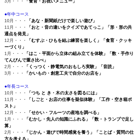
3月・・・
「食育・お祝いメニュー」
●年中コース
10月・・・
「あな・新聞紙だけで楽しい遊び」
11月・・・
「おと・音の違いをクイズであてっこ」「形・形の共
通点を発見」
12月・・・
「むすぶ・ひもを結ぶ練習を楽しく」「食育・クッキ
ーづくり」
1月・・・
「はこ・平面から立体の組み立てを体験」「数・手作り
てんびんで重さ比べ」
2月・・・
「くっつく・静電気のおもしろ実験」「音読」
3月・・・
「かいもの・創意工夫で自分のお店を」
●年長コース
10月・・・
「つち と き・木の太さを図るには」
11月・・・
「しごと・お店の仕事を疑似体験」「工作・空き箱ポ
スト」
12月・・・
「せかい・フルーツの産地を調べる」
1月・・・
「むかし・先人の知識にふれる」「数・トランプで足し
算」
2月・・・
「じかん・遊びで時間感覚を養う」「ことば・質問の仕
方を考える」