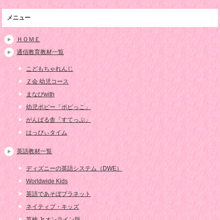
メニュー
ＨＯＭＥ
通信教育教材一覧
こどもちゃれんじ
Ｚ会 幼児コース
まなびwith
幼児ポピー「ポピっこ」
がんばる舎「すてっぷ」
はっぴぃタイム
英語教材一覧
ディズニーの英語システム（DWE）
Worldwide Kids
英語であそぼプラネット
ネイティブ・キッズ
英検 Jr.オンライン版