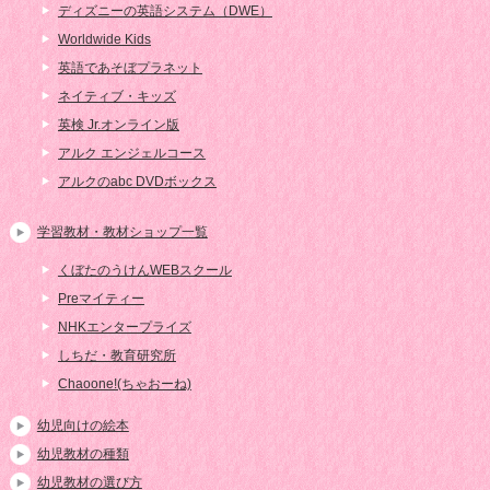
ディズニーの英語システム（DWE）
Worldwide Kids
英語であそぼプラネット
ネイティブ・キッズ
英検 Jr.オンライン版
アルク エンジェルコース
アルクのabc DVDボックス
学習教材・教材ショップ一覧
くぼたのうけんWEBスクール
Preマイティー
NHKエンタープライズ
しちだ・教育研究所
Chaoone!(ちゃおーね)
幼児向けの絵本
幼児教材の種類
幼児教材の選び方