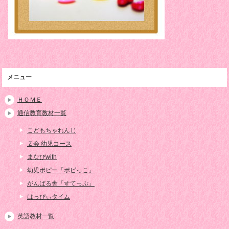
メニュー
ＨＯＭＥ
通信教育教材一覧
こどもちゃれんじ
Ｚ会 幼児コース
まなびwith
幼児ポピー「ポピっこ」
がんばる舎「すてっぷ」
はっぴぃタイム
英語教材一覧