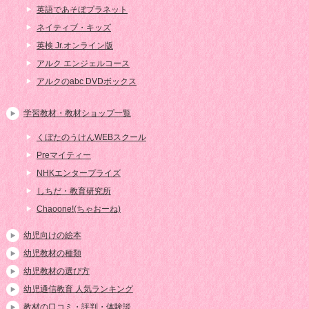
英語であそぼプラネット
ネイティブ・キッズ
英検 Jr.オンライン版
アルク エンジェルコース
アルクのabc DVDボックス
学習教材・教材ショップ一覧
くぼたのうけんWEBスクール
Preマイティー
NHKエンタープライズ
しちだ・教育研究所
Chaoone!(ちゃおーね)
幼児向けの絵本
幼児教材の種類
幼児教材の選び方
幼児通信教育 人気ランキング
教材の口コミ・評判・体験談