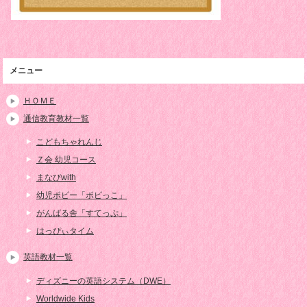
メニュー
ＨＯＭＥ
通信教育教材一覧
こどもちゃれんじ
Ｚ会 幼児コース
まなびwith
幼児ポピー「ポピっこ」
がんばる舎「すてっぷ」
はっぴぃタイム
英語教材一覧
ディズニーの英語システム（DWE）
Worldwide Kids