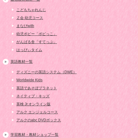
こどもちゃれんじ
Ｚ会 幼児コース
まなびwith
幼児ポピー「ポピっこ」
がんばる舎「すてっぷ」
はっぴぃタイム
英語教材一覧
ディズニーの英語システム（DWE）
Worldwide Kids
英語であそぼプラネット
ネイティブ・キッズ
英検 Jr.オンライン版
アルク エンジェルコース
アルクのabc DVDボックス
学習教材・教材ショップ一覧