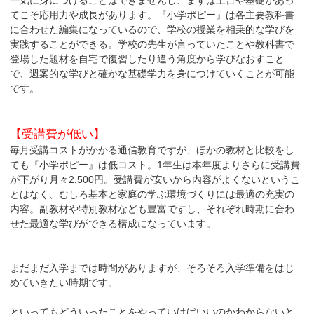
一気に身につけることはできませんし、まずは土台や基礎があっ
てこそ応用力や成長があります。『小学ポピー』は各主要教科書
に合わせた編集になっているので、学校の授業を相乗的な学びを
実践することができる。学校の先生が言っていたことや教科書で
登場した題材を自宅で復習したり違う角度から学びなおすこと
で、週案的な学びと確かな基礎学力を身につけていくことが可能
です。
【受講費が低い】
毎月受講コストがかかる通信教育ですが、ほかの教材と比較をし
ても『小学ポピー』は低コスト。1年生は本年度よりさらに受講費
が下がり月々2,500円。受講費が安いから内容がよくないというこ
とはなく、むしろ基本と家庭の学ぶ環境づくりには最適の充実の
内容。副教材や特別教材なども豊富ですし、それぞれ時期に合わ
せた最適な学びができる構成になっています。
まだまだ入学までは時間がありますが、そろそろ入学準備をはじ
めていきたい時期です。
といってもどういったことをやっていけばいいのかわからないと