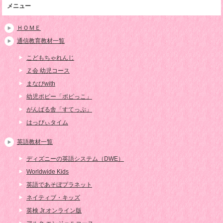
メニュー
ＨＯＭＥ
通信教育教材一覧
こどもちゃれんじ
Ｚ会 幼児コース
まなびwith
幼児ポピー「ポピっこ」
がんばる舎「すてっぷ」
はっぴぃタイム
英語教材一覧
ディズニーの英語システム（DWE）
Worldwide Kids
英語であそぼプラネット
ネイティブ・キッズ
英検 Jr.オンライン版