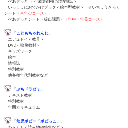
・ぺあぜっと ｉ＜保護者向けの情報誌＞
・いっしょにおでかけブック＜絵本型教材＞・せいちょうきろく
シート
（※年少コース）
・ぺあぜっとシート（提出課題）
（年中・年長コース）
「こどもちゃれんじ」
・エデュトイ＜教具＞
・DVD＜映像教材＞
・キッズワーク
・絵本
・情報誌
・特別教材
・他各種年代別教材など
「ぷちドラゼミ」
・テキスト教材
・特別教材
・年間カリキュラム
「幼児ポピー「ポピっこ」」
・わぁくん＜読み物や特集など＞