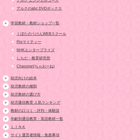
アルク エンジェルコース
アルクのabc DVDボックス
学習教材・教材ショップ一覧
くぼたのうけんWEBスクール
Preマイティー
NHKエンタープライズ
しちだ・教育研究所
Chaoone!(ちゃおーね)
幼児向けの絵本
幼児教材の種類
幼児教材の選び方
幼児通信教育 人気ランキング
教材の口コミ・評判・体験談
年齢別通信教育・英語教材一覧
ＬＩＮＫ
サイト運営者情報・免責事項