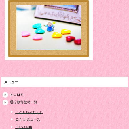
メニュー
ＨＯＭＥ
通信教育教材一覧
こどもちゃれんじ
Ｚ会 幼児コース
まなびwith