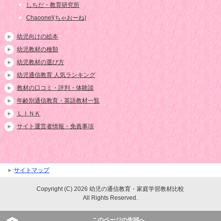
しちだ・教育研究所
Chaoone!(ちゃおーね)
幼児向けの絵本
幼児教材の種類
幼児教材の選び方
幼児通信教育 人気ランキング
教材の口コミ・評判・体験談
年齢別通信教育・英語教材一覧
ＬＩＮＫ
サイト運営者情報・免責事項
サイトマップ
Copyright (C) 2026 幼児の通信教育・家庭学習教材比較
All Rights Reserved.
このページの先頭へ