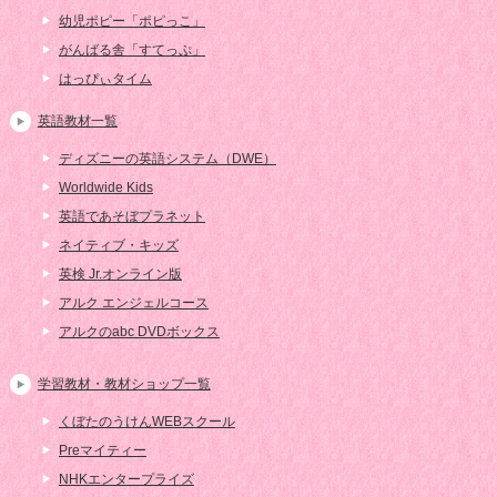
幼児ポピー「ポピっこ」
がんばる舎「すてっぷ」
はっぴぃタイム
英語教材一覧
ディズニーの英語システム（DWE）
Worldwide Kids
英語であそぼプラネット
ネイティブ・キッズ
英検 Jr.オンライン版
アルク エンジェルコース
アルクのabc DVDボックス
学習教材・教材ショップ一覧
くぼたのうけんWEBスクール
Preマイティー
NHKエンタープライズ