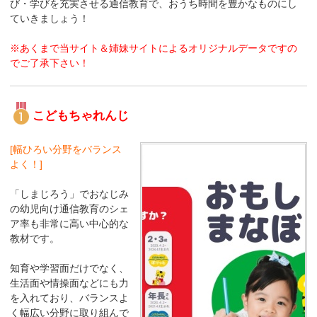
び・学びを充実させる通信教育で、おうち時間を豊かなものにし
ていきましょう！
※あくまで当サイト＆姉妹サイトによるオリジナルデータですの
でご了承下さい！
こどもちゃれんじ
[幅ひろい分野をバランス
よく！]
「しまじろう」でおなじみ
の幼児向け通信教育のシェ
ア率も非常に高い中心的な
教材です。
知育や学習面だけでなく、
生活面や情操面などにも力
を入れており、バランスよ
く幅広い分野に取り組んで