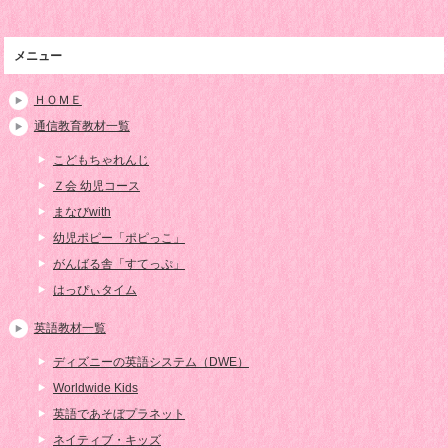
メニュー
ＨＯＭＥ
通信教育教材一覧
こどもちゃれんじ
Ｚ会 幼児コース
まなびwith
幼児ポピー「ポピっこ」
がんばる舎「すてっぷ」
はっぴぃタイム
英語教材一覧
ディズニーの英語システム（DWE）
Worldwide Kids
英語であそぼプラネット
ネイティブ・キッズ