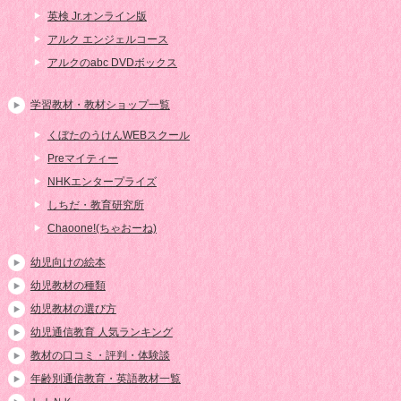
英検 Jr.オンライン版
アルク エンジェルコース
アルクのabc DVDボックス
学習教材・教材ショップ一覧
くぼたのうけんWEBスクール
Preマイティー
NHKエンタープライズ
しちだ・教育研究所
Chaoone!(ちゃおーね)
幼児向けの絵本
幼児教材の種類
幼児教材の選び方
幼児通信教育 人気ランキング
教材の口コミ・評判・体験談
年齢別通信教育・英語教材一覧