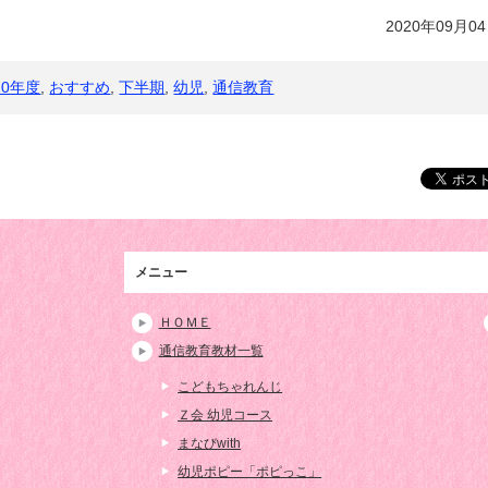
2020年09月0
20年度
,
おすすめ
,
下半期
,
幼児
,
通信教育
メニュー
ＨＯＭＥ
通信教育教材一覧
こどもちゃれんじ
Ｚ会 幼児コース
まなびwith
幼児ポピー「ポピっこ」