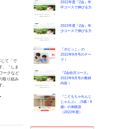
2022年度『Z会』年
中コースで伸びる力
2022年度『Z会』年
少コースで伸びる力
『ポピっこ』の
2022年9月号のテー
マ！
応じて「で
す。「しま
ワークなど
『Z会幼児コース』
2022年9月号の教材
の取り組み
内容！
す。
『こどもちゃれんじ
す
じゃんぷ』（5歳・6
歳）の体験談
（2022年度）