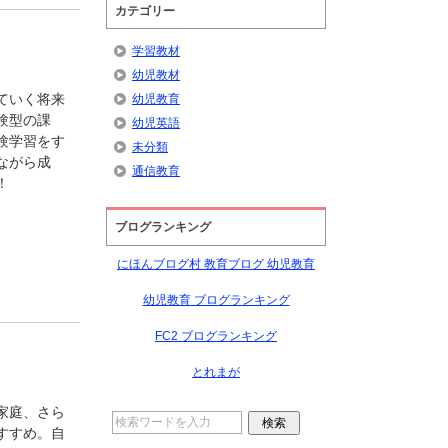
カテゴリー
学習教材
幼児教材
ていく将来
幼児教育
験型の課
幼児英語
験学習をす
未分類
ながら成
通信教育
！
ブログランキング
にほんブログ村 教育ブログ 幼児教育
幼児教育 ブログランキング
FC2 ブログランキング
とれまが
家庭、さら
すすめ。自