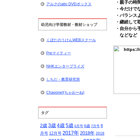
・親子の時
アルクのabc DVDボックス
・今だけで
・バランス
・継続して
幼児向け学習教材・教材ショップ
・自分から
などなど
くぼたのうけんWEBスクール
Preマイティー
NHKエンタープライズ
しちだ・教育研究所
Chaoone!(ちゃおーね)
タグ
5歳
3歳
4歳
2歳
8
6歳
6月号
7月号
2017年
2018年
月号
12月号
2018