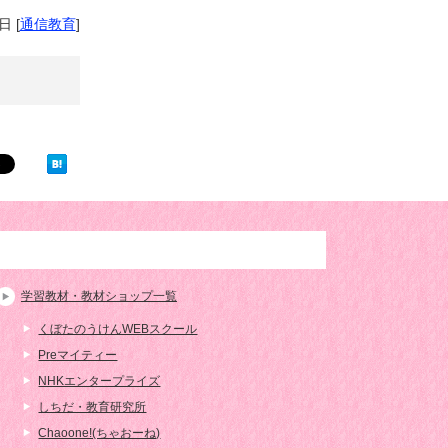
4日
[
通信教育
]
学習教材・教材ショップ一覧
くぼたのうけんWEBスクール
Preマイティー
NHKエンタープライズ
しちだ・教育研究所
Chaoone!(ちゃおーね)