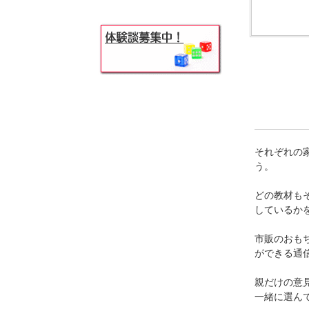
それぞれの
う。
どの教材も
しているか
市販のおも
ができる通
親だけの意
一緒に選ん