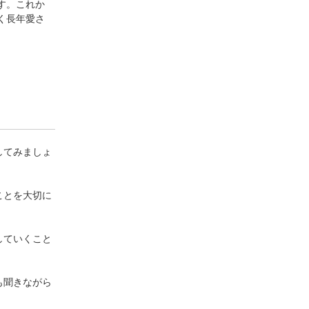
す。これか
く長年愛さ
してみましょ
ことを大切に
していくこと
も聞きながら