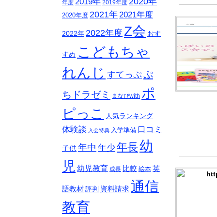
2020年
2019年
年度
2019年度
2021年
2021年度
2020年度
Z会
2022年度
おす
2022年
こどもちゃ
すめ
れんじ
ぷ
すてっぷ
ポ
ちドラゼミ
まなびwith
ピっこ
人気ランキング
体験談
口コミ
入学準備
入会特典
幼
年長
年中
年少
子供
児
幼児教育
比較
英
絵本
成長
通信
語教材
資料請求
評判
教育