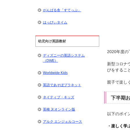
がんばる舎「すてっぷ」
はっぴぃタイム
幼児向け英語教材
2020年
ディズニーの英語システム
（DWE）
新型コロナ
びをするこ
Worldwide Kids
親子で楽し
英語であそぼプラネット
下半期お
ネイティブ・キッズ
英検 Jr.オンライン版
以下のポイ
アルク エンジェルコース
・楽しく学