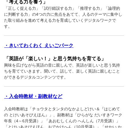
「考える力を養う」
「正しく捉える力」「試行錯誤する力」「推理する力」「論理的
に判断する力」の4つの力に焦点をあてて、人るのテーマに集中し
た取り組みを進めて考える力を育成していくデジタルワークで
す。
・きいてわくわく えいごパーク
「英語が「楽しい！」と思う気持ちを育てる」
興味を広げながら英語の音に親しんで、英語が楽しいと思う気持
ちを育てていきます。聞いて、話して、楽しく英語に親しむこと
ができるデジタルコンテンツです。
・入会時教材・副教材など
入会時教材は「チョウタとタンタのなかよしどけい＆『はじめて
の とけいあそびえほん』」、副教材は「ひらがな だいすきワーク
年長（4～6月受講）」「あおむしくんの へんしん（7月受講）」
「とけいあそびえほん おでかけへん（10月受講）」「せかい か