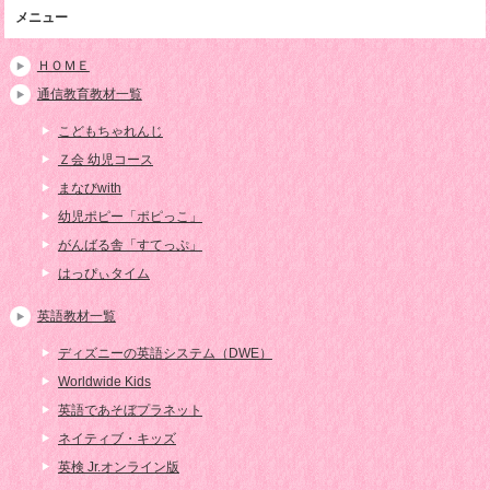
メニュー
ＨＯＭＥ
通信教育教材一覧
こどもちゃれんじ
Ｚ会 幼児コース
まなびwith
幼児ポピー「ポピっこ」
がんばる舎「すてっぷ」
はっぴぃタイム
英語教材一覧
ディズニーの英語システム（DWE）
Worldwide Kids
英語であそぼプラネット
ネイティブ・キッズ
英検 Jr.オンライン版