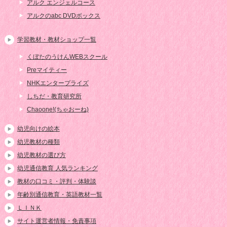
アルク エンジェルコース
アルクのabc DVDボックス
学習教材・教材ショップ一覧
くぼたのうけんWEBスクール
Preマイティー
NHKエンタープライズ
しちだ・教育研究所
Chaoone!(ちゃおーね)
幼児向けの絵本
幼児教材の種類
幼児教材の選び方
幼児通信教育 人気ランキング
教材の口コミ・評判・体験談
年齢別通信教育・英語教材一覧
ＬＩＮＫ
サイト運営者情報・免責事項